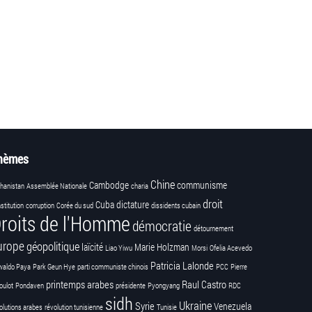
hèmes
Chine
Cambodge
communisme
hanistan
Assemblée Nationale
charia
droit
Cuba
dictature
stitution
corruption
Corée du sud
dissidents cubain
roits de l'Homme
démocratie
détournement
urope
géopolitique
laïcité
Marie Holzman
Liao Yiwu
Morsi
Ofelia Acevedo
Patricia Lalonde
waldo Paya
Park Geun Hye
parti communiste chinois
PCC
Pierre
printemps arabes
Raul Castro
oulot
Pondaven
présidente
Pyongyang
RDC
sidh
Ukraine
Syrie
Venezuela
olutions arabes
révolution tunisienne
Tunisie