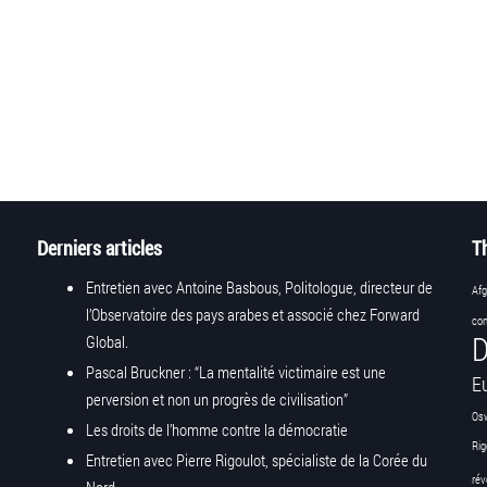
Derniers articles
T
Entretien avec Antoine Basbous, Politologue, directeur de
Afg
l’Observatoire des pays arabes et associé chez Forward
con
D
Global.
Pascal Bruckner : “La mentalité victimaire est une
E
perversion et non un progrès de civilisation”
Os
Les droits de l’homme contre la démocratie
Rig
Entretien avec Pierre Rigoulot, spécialiste de la Corée du
rév
Nord