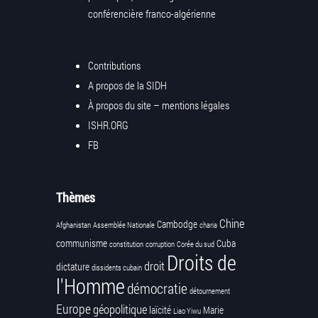
conférencière franco-algérienne
Contributions
A propos de la SIDH
À propos du site – mentions légales
ISHR.ORG
FB
Thèmes
Chine
Cambodge
Afghanistan
Assemblée Nationale
charia
communisme
Cuba
constitution
corruption
Corée du sud
Droits de
droit
dictature
dissidents cubain
l'Homme
démocratie
détournement
Europe
géopolitique
laïcité
Marie
Liao Yiwu