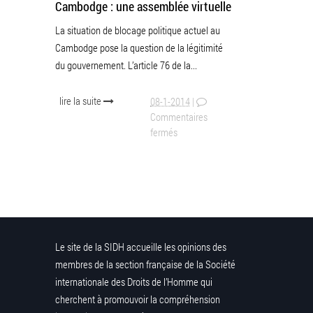
Cambodge : une assemblée virtuelle
La situation de blocage politique actuel au
Cambodge pose la question de la légitimité
du gouvernement. L’article 76 de la...
lire la suite
08-1-2014
|
Commentaires
fermés
Le site de la SIDH accueille les opinions des
membres de la section française de la Société
internationale des Droits de l’Homme qui
cherchent à promouvoir la compréhension