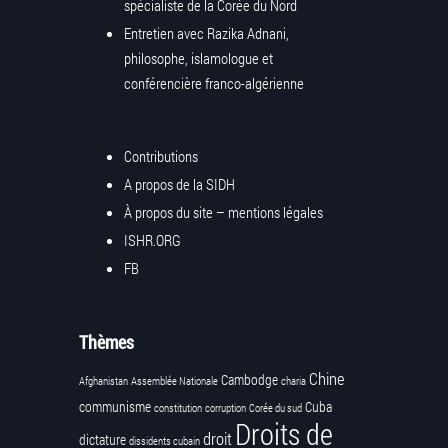
spécialiste de la Corée du Nord
Entretien avec Razika Adnani,
philosophe, islamologue et
conférencière franco-algérienne
Contributions
A propos de la SIDH
À propos du site – mentions légales
ISHR.ORG
FB
Thèmes
Chine
Cambodge
Afghanistan
Assemblée Nationale
charia
communisme
Cuba
constitution
corruption
Corée du sud
Droits de
droit
dictature
dissidents cubain