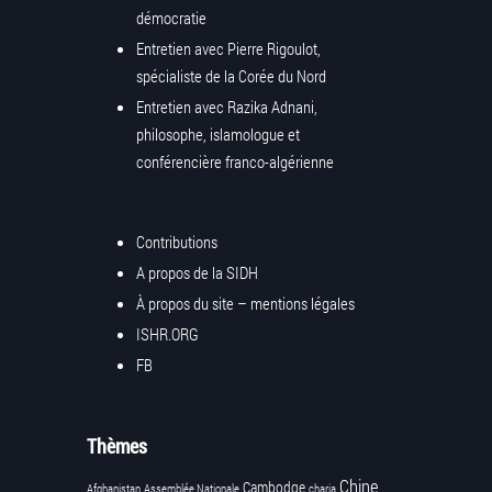
démocratie
Entretien avec Pierre Rigoulot,
spécialiste de la Corée du Nord
Entretien avec Razika Adnani,
philosophe, islamologue et
conférencière franco-algérienne
Contributions
A propos de la SIDH
À propos du site – mentions légales
ISHR.ORG
FB
Thèmes
Chine
Cambodge
Afghanistan
Assemblée Nationale
charia