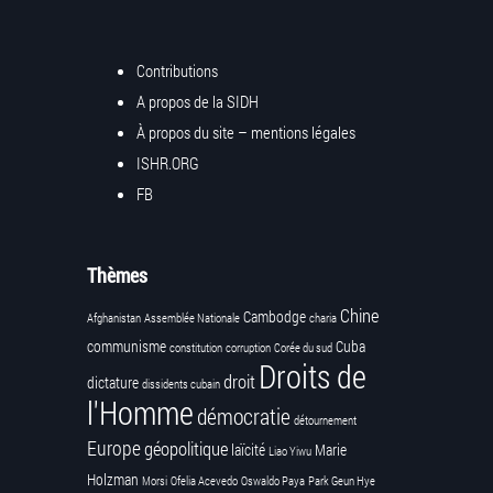
Contributions
A propos de la SIDH
À propos du site – mentions légales
ISHR.ORG
FB
Thèmes
Chine
Cambodge
Afghanistan
Assemblée Nationale
charia
communisme
Cuba
constitution
corruption
Corée du sud
Droits de
droit
dictature
dissidents cubain
l'Homme
démocratie
détournement
Europe
géopolitique
laïcité
Marie
Liao Yiwu
Holzman
Morsi
Ofelia Acevedo
Oswaldo Paya
Park Geun Hye