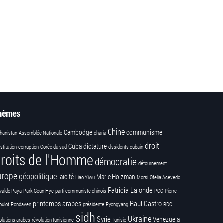
hèmes
Chine
Cambodge
communisme
hanistan
Assemblée Nationale
charia
droit
Cuba
dictature
stitution
corruption
Corée du sud
dissidents cubain
roits de l'Homme
démocratie
détournement
urope
géopolitique
laïcité
Marie Holzman
Liao Yiwu
Morsi
Ofelia Acevedo
Patricia Lalonde
waldo Paya
Park Geun Hye
parti communiste chinois
PCC
Pierre
printemps arabes
Raul Castro
oulot
Pondaven
présidente
Pyongyang
RDC
sidh
Ukraine
Syrie
Venezuela
olutions arabes
révolution tunisienne
Tunisie