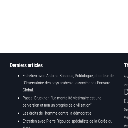
Derniers articles
T
Entretien avec Antoine Basbous, Politologue, directeur de
Afg
l’Observatoire des pays arabes et associé chez Forward
con
D
Global.
Pascal Bruckner : “La mentalité victimaire est une
E
perversion et non un progrès de civilisation”
Os
Les droits de l’homme contre la démocratie
Rig
Entretien avec Pierre Rigoulot, spécialiste de la Corée du
rév
Nord