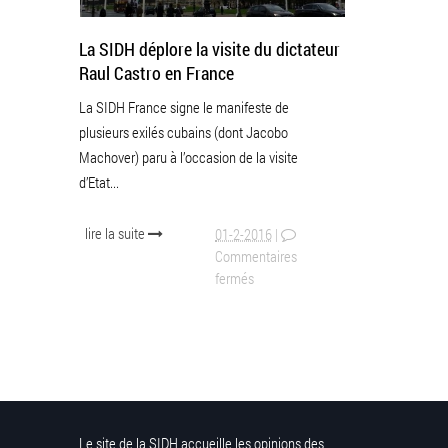
La SIDH déplore la visite du dictateur
Raul Castro en France
La SIDH France signe le manifeste de
plusieurs exilés cubains (dont Jacobo
Machover) paru à l’occasion de la visite
d’Etat...
lire la suite
01-2-2016
|
Commentaires
fermés
Le site de la SIDH accueille les opinions des