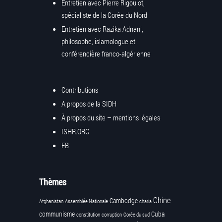
Entretien avec Pierre Rigoulot,
spécialiste de la Corée du Nord
Entretien avec Razika Adnani,
philosophe, islamologue et
conférencière franco-algérienne
Contributions
A propos de la SIDH
À propos du site – mentions légales
ISHR.ORG
FB
Thèmes
Chine
Cambodge
Afghanistan
Assemblée Nationale
charia
communisme
Cuba
constitution
corruption
Corée du sud