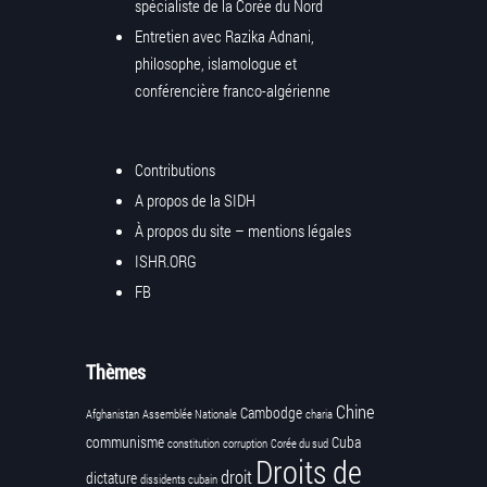
spécialiste de la Corée du Nord
Entretien avec Razika Adnani,
philosophe, islamologue et
conférencière franco-algérienne
Contributions
A propos de la SIDH
À propos du site – mentions légales
ISHR.ORG
FB
Thèmes
Chine
Cambodge
Afghanistan
Assemblée Nationale
charia
communisme
Cuba
constitution
corruption
Corée du sud
Droits de
droit
dictature
dissidents cubain